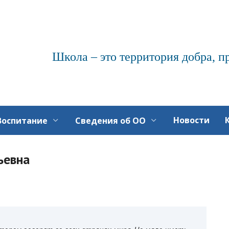
Школа – это территория добра, п
Новости
Воспитание
Сведения об ОО
ьевна