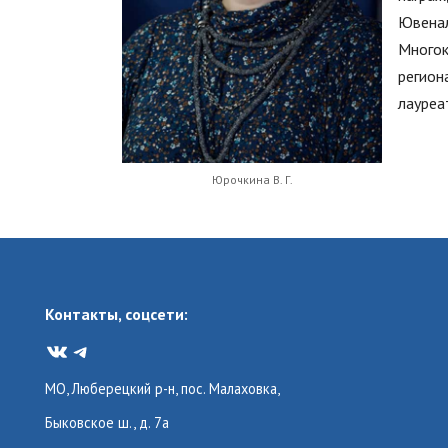
Ювенал
Многок
регион
лауреа
Юрочкина В. Г.
Контакты, соцсети:
VK
Telegram
МО, Люберецкий р-н, пос. Малаховка,
Быковское ш., д. 7а