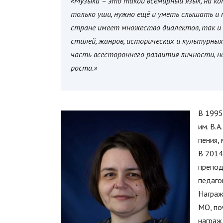
«Музыка – это такой всемирный язык, на к
только уши, нужно ещё и уметь слышать и 
стране имеет множество диалектов, так и
стилей, жанров, исторических и культурны
часть всестороннего развития личности, не
роста.»
В 1995
им. В.
пения,
В 2014
препод
педаго
Награж
МО, по
награж