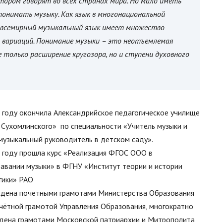
отором говорят во всех странах мира. Но мало иметь
понимать музыку. Как язык в многонациональной
 всемирный музыкальный язык имеет множество
х вариаций. Понимание музыки – это неотъемлемая
 только расширение кругозора, но и ступени духовного
 году окончила Александрийское педагогическое училище
А. Сухомлинского» по специальности «Учитель музыки и
 музыкальный руководитель в детском саду».
 году прошла курс «Реализация ФГОС ООО в
авании музыки» в ФГНУ «Институт теории и истории
гики» РАО
дена почетными грамотами Министерства Образования
чётной грамотой Управления Образования, многократно
дена грамотами Московской патриархии и Митрополита