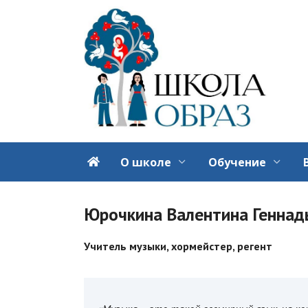
Перейти
к
содержанию
О школе
Обучение
Юрочкина Валентина Геннад
Учитель музыки, хормейстер, регент