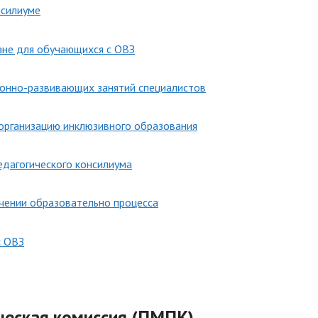
нсилиуме
не для обучающихся с ОВЗ
ионно-развивающих занятий специалистов
 организацию инклюзивного образования
едагогического консилиума
чении образовательно процесса
с ОВЗ
ческая комиссия (ПМПК)