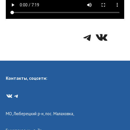
Telegra
VK
Контакты, соцсети:
VK
Telegram
МО, Люберецкий р-н, пос. Малаховка,