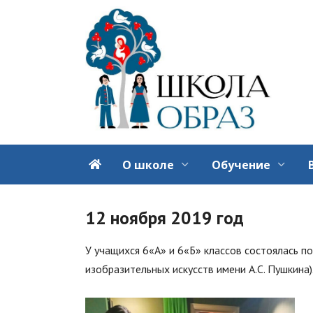
Перейти
к
содержанию
О школе
Обучение
12 ноября 2019 год
У учащихся 6«А» и 6«Б» классов состоялась пое
изобразительных искусств имени А.С. Пушкина)