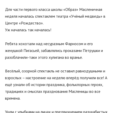
Для части первого класса школы «Образ» Масленичная
неделя началась спектаклем театра «Учёный медведь» в
Центре «Рождество».
Уж началась так началась!
Ребята хохотали над несуразным Фарносом и его
женушкой Пигасьей, забавлялись проказами Петрушки и
разоблачили-таки этого хулигана во вранье.
Весёлый, озорной спектакль не оставил равнодушными и
взрослых – настроение на неделю вперёд получили все! А
ещё узнали об истории праздника, фольклорных героях,
традициях и смыслах празднования Масленицы во все
времена.
Ушли с улыбками на лицах и предвкушением разухабистых