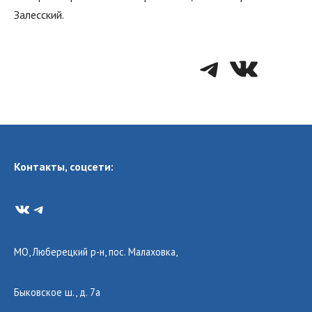
Залесский.
Telegra
VK
Контакты, соцсети:
VK
Telegram
МО, Люберецкий р-н, пос. Малаховка,
Быковское ш., д. 7а