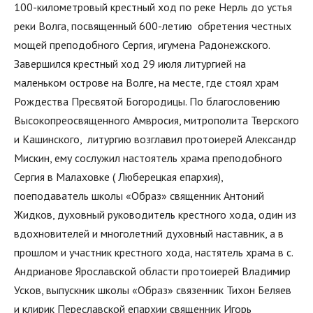
100-километровый крестный ход по реке Нерль до устья
реки Волга, посвященный 600-летию обретения честных
мощей преподобного Сергия, игумена Радонежского.
Завершился крестный ход 29 июля литургией на
маленьком острове на Волге, на месте, где стоял храм
Рождества Пресвятой Богородицы. По благословению
Высокопреосвященного Амвросия, митрополита Тверского
и Кашинского, литургию возглавил протоиерей Александр
Мискин, ему сослужил настоятель храма преподобного
Сергия в Малаховке ( Люберецкая епархия),
поеподаватель школы «Образ» священник Антоний
Жидков, духовный руководитель крестного хода, один из
вдохновителей и многолетний духовный наставник, а в
прошлом и участник крестного хода, настятель храма в с.
Андрианове Ярославской области протоиерей Владимир
Усков, выпускник школы «Образ» связенник Тихон Беляев
и клирик Переславской епархии священник Игорь