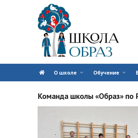
Перейти
к
содержанию
О школе
Обучение
Команда школы «Образ» по 