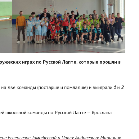
ужеских играх по Русской Лапте, которые прошли в
 на две команды (постарше и помладше) и выиграли
1
и
2
ей школьной команды по Русской Лапте — Ярослава
е Евгеньевне Тимофеевой и Павлу Андреевичу Маринину.