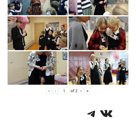
«
‹
of
2
›
»
Telegra
VK