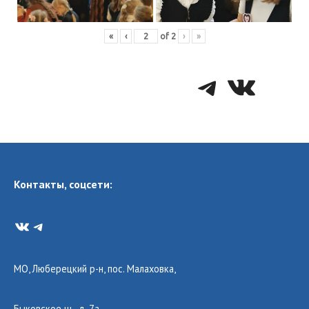
«
‹
of
2
›
»
Telegra
VK
Контакты, соцсети:
VK
Telegram
МО, Люберецкий р-н, пос. Малаховка,
Быковское ш., д. 7а