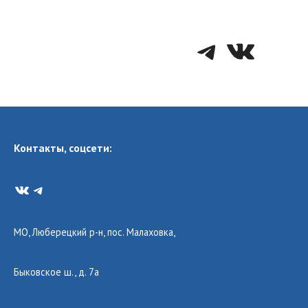
Telegra
VK
Контакты, соцсети:
VK
Telegram
МО, Люберецкий р-н, пос. Малаховка,
Быковское ш., д. 7а